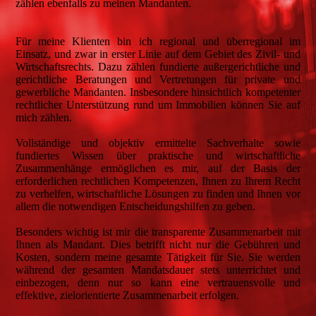
zählen ebenfalls zu meinen Mandanten.
Für meine Klienten bin ich regional und überregional im
Einsatz, und zwar in erster Linie auf dem Gebiet des Zivil- und
Wirtschaftsrechts. Dazu zählen fundierte außergerichtliche und
gerichtliche Beratungen und Vertretungen für private und
gewerbliche Mandanten. Insbesondere hinsichtlich kompetenter
rechtlicher Unterstützung rund um Immobilien können Sie auf
mich zählen.
Vollständige und objektiv ermittelte Sachverhalte sowie
fundiertes Wissen über praktische und wirtschaftliche
Zusammenhänge ermöglichen es mir, auf der Basis der
erforderlichen rechtlichen Kompetenzen, Ihnen zu Ihrem Recht
zu verhelfen, wirtschaftliche Lösungen zu finden und Ihnen vor
allem die notwendigen Entscheidungshilfen zu geben.
Besonders wichtig ist mir die transparente Zusammenarbeit mit
Ihnen als Mandant. Dies betrifft nicht nur die Gebühren und
Kosten, sondern meine gesamte Tätigkeit für Sie. Sie werden
während der gesamten Mandatsdauer stets unterrichtet und
einbezogen, denn nur so kann eine vertrauensvolle und
effektive, zielorientierte Zusammenarbeit erfolgen.