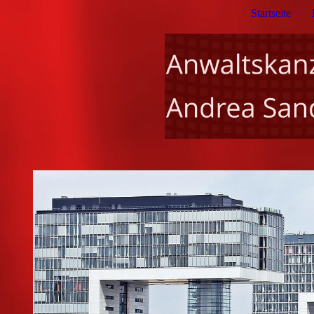
Startseite