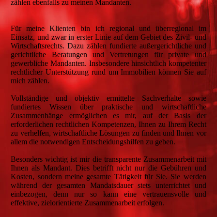
zählen ebenfalls zu meinen Mandanten.
Für meine Klienten bin ich regional und überregional im
Einsatz, und zwar in erster Linie auf dem Gebiet des Zivil- und
Wirtschaftsrechts. Dazu zählen fundierte außergerichtliche und
gerichtliche Beratungen und Vertretungen für private und
gewerbliche Mandanten. Insbesondere hinsichtlich kompetenter
rechtlicher Unterstützung rund um Immobilien können Sie auf
mich zählen.
Vollständige und objektiv ermittelte Sachverhalte sowie
fundiertes Wissen über praktische und wirtschaftliche
Zusammenhänge ermöglichen es mir, auf der Basis der
erforderlichen rechtlichen Kompetenzen, Ihnen zu Ihrem Recht
zu verhelfen, wirtschaftliche Lösungen zu finden und Ihnen vor
allem die notwendigen Entscheidungshilfen zu geben.
Besonders wichtig ist mir die transparente Zusammenarbeit mit
Ihnen als Mandant. Dies betrifft nicht nur die Gebühren und
Kosten, sondern meine gesamte Tätigkeit für Sie. Sie werden
während der gesamten Mandatsdauer stets unterrichtet und
einbezogen, denn nur so kann eine vertrauensvolle und
effektive, zielorientierte Zusammenarbeit erfolgen.