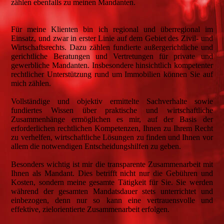
zählen ebenfalls zu meinen Mandanten.
Für meine Klienten bin ich regional und überregional im
Einsatz, und zwar in erster Linie auf dem Gebiet des Zivil- und
Wirtschaftsrechts. Dazu zählen fundierte außergerichtliche und
gerichtliche Beratungen und Vertretungen für private und
gewerbliche Mandanten. Insbesondere hinsichtlich kompetenter
rechtlicher Unterstützung rund um Immobilien können Sie auf
mich zählen.
Vollständige und objektiv ermittelte Sachverhalte sowie
fundiertes Wissen über praktische und wirtschaftliche
Zusammenhänge ermöglichen es mir, auf der Basis der
erforderlichen rechtlichen Kompetenzen, Ihnen zu Ihrem Recht
zu verhelfen, wirtschaftliche Lösungen zu finden und Ihnen vor
allem die notwendigen Entscheidungshilfen zu geben.
Besonders wichtig ist mir die transparente Zusammenarbeit mit
Ihnen als Mandant. Dies betrifft nicht nur die Gebühren und
Kosten, sondern meine gesamte Tätigkeit für Sie. Sie werden
während der gesamten Mandatsdauer stets unterrichtet und
einbezogen, denn nur so kann eine vertrauensvolle und
effektive, zielorientierte Zusammenarbeit erfolgen.