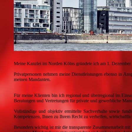
Meine Kanzlei im Norden Kölns gründete ich am 1. Dezember
Privatpersonen nehmen meine Dienstleistungen ebenso in Ans
meinen Mandanten.
Für meine Klienten bin ich regional und überregional im Einsat
Beratungen und Vertretungen für private und gewerbliche Mand
Vollständige und objektiv ermittelte Sachverhalte sowie fund
Kompetenzen, Ihnen zu Ihrem Recht zu verhelfen, wirtschaftli
Besonders wichtig ist mir die transparente Zusammenarbeit mit