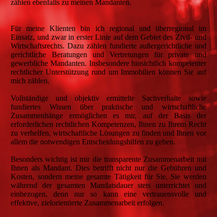
zählen ebenfalls zu meinen Mandanten.
Für meine Klienten bin ich regional und überregional im
Einsatz, und zwar in erster Linie auf dem Gebiet des Zivil- und
Wirtschaftsrechts. Dazu zählen fundierte außergerichtliche und
gerichtliche Beratungen und Vertretungen für private und
gewerbliche Mandanten. Insbesondere hinsichtlich kompetenter
rechtlicher Unterstützung rund um Immobilien können Sie auf
mich zählen.
Vollständige und objektiv ermittelte Sachverhalte sowie
fundiertes Wissen über praktische und wirtschaftliche
Zusammenhänge ermöglichen es mir, auf der Basis der
erforderlichen rechtlichen Kompetenzen, Ihnen zu Ihrem Recht
zu verhelfen, wirtschaftliche Lösungen zu finden und Ihnen vor
allem die notwendigen Entscheidungshilfen zu geben.
Besonders wichtig ist mir die transparente Zusammenarbeit mit
Ihnen als Mandant. Dies betrifft nicht nur die Gebühren und
Kosten, sondern meine gesamte Tätigkeit für Sie. Sie werden
während der gesamten Mandatsdauer stets unterrichtet und
einbezogen, denn nur so kann eine vertrauensvolle und
effektive, zielorientierte Zusammenarbeit erfolgen.