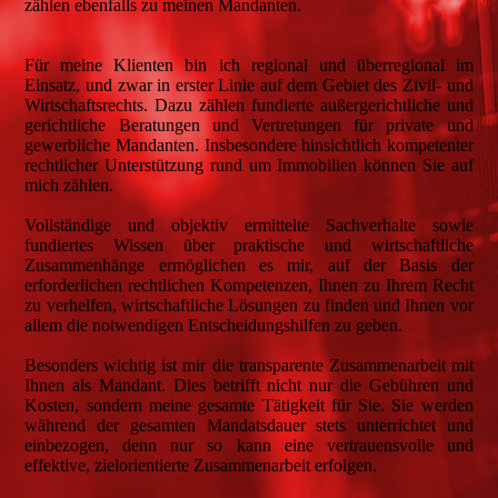
zählen ebenfalls zu meinen Mandanten.
Für meine Klienten bin ich regional und überregional im
Einsatz, und zwar in erster Linie auf dem Gebiet des Zivil- und
Wirtschaftsrechts. Dazu zählen fundierte außergerichtliche und
gerichtliche Beratungen und Vertretungen für private und
gewerbliche Mandanten. Insbesondere hinsichtlich kompetenter
rechtlicher Unterstützung rund um Immobilien können Sie auf
mich zählen.
Vollständige und objektiv ermittelte Sachverhalte sowie
fundiertes Wissen über praktische und wirtschaftliche
Zusammenhänge ermöglichen es mir, auf der Basis der
erforderlichen rechtlichen Kompetenzen, Ihnen zu Ihrem Recht
zu verhelfen, wirtschaftliche Lösungen zu finden und Ihnen vor
allem die notwendigen Entscheidungshilfen zu geben.
Besonders wichtig ist mir die transparente Zusammenarbeit mit
Ihnen als Mandant. Dies betrifft nicht nur die Gebühren und
Kosten, sondern meine gesamte Tätigkeit für Sie. Sie werden
während der gesamten Mandatsdauer stets unterrichtet und
einbezogen, denn nur so kann eine vertrauensvolle und
effektive, zielorientierte Zusammenarbeit erfolgen.