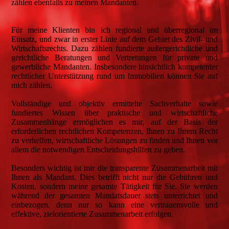
zählen ebenfalls zu meinen Mandanten.
Für meine Klienten bin ich regional und überregional im
Einsatz, und zwar in erster Linie auf dem Gebiet des Zivil- und
Wirtschaftsrechts. Dazu zählen fundierte außergerichtliche und
gerichtliche Beratungen und Vertretungen für private und
gewerbliche Mandanten. Insbesondere hinsichtlich kompetenter
rechtlicher Unterstützung rund um Immobilien können Sie auf
mich zählen.
Vollständige und objektiv ermittelte Sachverhalte sowie
fundiertes Wissen über praktische und wirtschaftliche
Zusammenhänge ermöglichen es mir, auf der Basis der
erforderlichen rechtlichen Kompetenzen, Ihnen zu Ihrem Recht
zu verhelfen, wirtschaftliche Lösungen zu finden und Ihnen vor
allem die notwendigen Entscheidungshilfen zu geben.
Besonders wichtig ist mir die transparente Zusammenarbeit mit
Ihnen als Mandant. Dies betrifft nicht nur die Gebühren und
Kosten, sondern meine gesamte Tätigkeit für Sie. Sie werden
während der gesamten Mandatsdauer stets unterrichtet und
einbezogen, denn nur so kann eine vertrauensvolle und
effektive, zielorientierte Zusammenarbeit erfolgen.