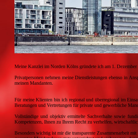
Meine Kanzlei im Norden Kölns gründete ich am 1. Dezember
Privatpersonen nehmen meine Dienstleistungen ebenso in Ans
meinen Mandanten.
Für meine Klienten bin ich regional und überregional im Einsat
Beratungen und Vertretungen für private und gewerbliche Mand
Vollständige und objektiv ermittelte Sachverhalte sowie fund
Kompetenzen, Ihnen zu Ihrem Recht zu verhelfen, wirtschaftli
Besonders wichtig ist mir die transparente Zusammenarbeit mit