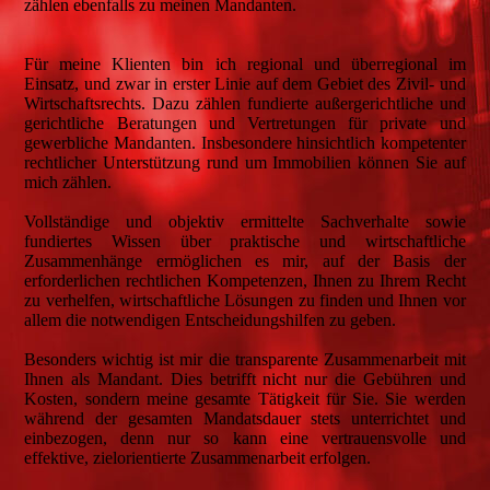
zählen ebenfalls zu meinen Mandanten.
Für meine Klienten bin ich regional und überregional im
Einsatz, und zwar in erster Linie auf dem Gebiet des Zivil- und
Wirtschaftsrechts. Dazu zählen fundierte außergerichtliche und
gerichtliche Beratungen und Vertretungen für private und
gewerbliche Mandanten. Insbesondere hinsichtlich kompetenter
rechtlicher Unterstützung rund um Immobilien können Sie auf
mich zählen.
Vollständige und objektiv ermittelte Sachverhalte sowie
fundiertes Wissen über praktische und wirtschaftliche
Zusammenhänge ermöglichen es mir, auf der Basis der
erforderlichen rechtlichen Kompetenzen, Ihnen zu Ihrem Recht
zu verhelfen, wirtschaftliche Lösungen zu finden und Ihnen vor
allem die notwendigen Entscheidungshilfen zu geben.
Besonders wichtig ist mir die transparente Zusammenarbeit mit
Ihnen als Mandant. Dies betrifft nicht nur die Gebühren und
Kosten, sondern meine gesamte Tätigkeit für Sie. Sie werden
während der gesamten Mandatsdauer stets unterrichtet und
einbezogen, denn nur so kann eine vertrauensvolle und
effektive, zielorientierte Zusammenarbeit erfolgen.