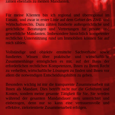
zählen ebenfalls zu meinen Mandanten.
Für meine Klienten bin ich regional und überregional im
Einsatz, und zwar in erster Linie auf dem Gebiet des Zivil- und
Wirtschaftsrechts. Dazu zählen fundierte außergerichtliche und
gerichtliche Beratungen und Vertretungen für private und
gewerbliche Mandanten. Insbesondere hinsichtlich kompetenter
rechtlicher Unterstützung rund um Immobilien können Sie auf
mich zählen.
Vollständige und objektiv ermittelte Sachverhalte sowie
fundiertes Wissen über praktische und wirtschaftliche
Zusammenhänge ermöglichen es mir, auf der Basis der
erforderlichen rechtlichen Kompetenzen, Ihnen zu Ihrem Recht
zu verhelfen, wirtschaftliche Lösungen zu finden und Ihnen vor
allem die notwendigen Entscheidungshilfen zu geben.
Besonders wichtig ist mir die transparente Zusammenarbeit mit
Ihnen als Mandant. Dies betrifft nicht nur die Gebühren und
Kosten, sondern meine gesamte Tätigkeit für Sie. Sie werden
während der gesamten Mandatsdauer stets unterrichtet und
einbezogen, denn nur so kann eine vertrauensvolle und
effektive, zielorientierte Zusammenarbeit erfolgen.