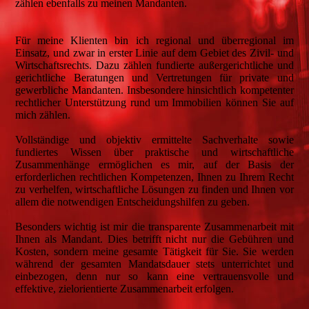
zählen ebenfalls zu meinen Mandanten.
Für meine Klienten bin ich regional und überregional im
Einsatz, und zwar in erster Linie auf dem Gebiet des Zivil- und
Wirtschaftsrechts. Dazu zählen fundierte außergerichtliche und
gerichtliche Beratungen und Vertretungen für private und
gewerbliche Mandanten. Insbesondere hinsichtlich kompetenter
rechtlicher Unterstützung rund um Immobilien können Sie auf
mich zählen.
Vollständige und objektiv ermittelte Sachverhalte sowie
fundiertes Wissen über praktische und wirtschaftliche
Zusammenhänge ermöglichen es mir, auf der Basis der
erforderlichen rechtlichen Kompetenzen, Ihnen zu Ihrem Recht
zu verhelfen, wirtschaftliche Lösungen zu finden und Ihnen vor
allem die notwendigen Entscheidungshilfen zu geben.
Besonders wichtig ist mir die transparente Zusammenarbeit mit
Ihnen als Mandant. Dies betrifft nicht nur die Gebühren und
Kosten, sondern meine gesamte Tätigkeit für Sie. Sie werden
während der gesamten Mandatsdauer stets unterrichtet und
einbezogen, denn nur so kann eine vertrauensvolle und
effektive, zielorientierte Zusammenarbeit erfolgen.