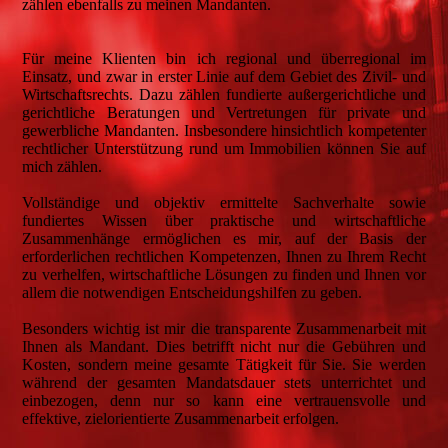
zählen ebenfalls zu meinen Mandanten.
Für meine Klienten bin ich regional und überregional im
Einsatz, und zwar in erster Linie auf dem Gebiet des Zivil- und
Wirtschaftsrechts. Dazu zählen fundierte außergerichtliche und
gerichtliche Beratungen und Vertretungen für private und
gewerbliche Mandanten. Insbesondere hinsichtlich kompetenter
rechtlicher Unterstützung rund um Immobilien können Sie auf
mich zählen.
Vollständige und objektiv ermittelte Sachverhalte sowie
fundiertes Wissen über praktische und wirtschaftliche
Zusammenhänge ermöglichen es mir, auf der Basis der
erforderlichen rechtlichen Kompetenzen, Ihnen zu Ihrem Recht
zu verhelfen, wirtschaftliche Lösungen zu finden und Ihnen vor
allem die notwendigen Entscheidungshilfen zu geben.
Besonders wichtig ist mir die transparente Zusammenarbeit mit
Ihnen als Mandant. Dies betrifft nicht nur die Gebühren und
Kosten, sondern meine gesamte Tätigkeit für Sie. Sie werden
während der gesamten Mandatsdauer stets unterrichtet und
einbezogen, denn nur so kann eine vertrauensvolle und
effektive, zielorientierte Zusammenarbeit erfolgen.