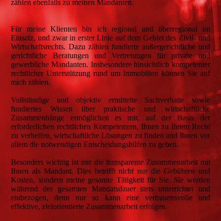
zählen ebenfalls zu meinen Mandanten.
Für meine Klienten bin ich regional und überregional im
Einsatz, und zwar in erster Linie auf dem Gebiet des Zivil- und
Wirtschaftsrechts. Dazu zählen fundierte außergerichtliche und
gerichtliche Beratungen und Vertretungen für private und
gewerbliche Mandanten. Insbesondere hinsichtlich kompetenter
rechtlicher Unterstützung rund um Immobilien können Sie auf
mich zählen.
Vollständige und objektiv ermittelte Sachverhalte sowie
fundiertes Wissen über praktische und wirtschaftliche
Zusammenhänge ermöglichen es mir, auf der Basis der
erforderlichen rechtlichen Kompetenzen, Ihnen zu Ihrem Recht
zu verhelfen, wirtschaftliche Lösungen zu finden und Ihnen vor
allem die notwendigen Entscheidungshilfen zu geben.
Besonders wichtig ist mir die transparente Zusammenarbeit mit
Ihnen als Mandant. Dies betrifft nicht nur die Gebühren und
Kosten, sondern meine gesamte Tätigkeit für Sie. Sie werden
während der gesamten Mandatsdauer stets unterrichtet und
einbezogen, denn nur so kann eine vertrauensvolle und
effektive, zielorientierte Zusammenarbeit erfolgen.