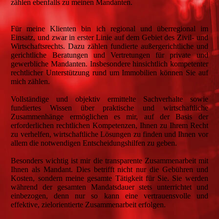
zählen ebenfalls zu meinen Mandanten.
Für meine Klienten bin ich regional und überregional im
Einsatz, und zwar in erster Linie auf dem Gebiet des Zivil- und
Wirtschaftsrechts. Dazu zählen fundierte außergerichtliche und
gerichtliche Beratungen und Vertretungen für private und
gewerbliche Mandanten. Insbesondere hinsichtlich kompetenter
rechtlicher Unterstützung rund um Immobilien können Sie auf
mich zählen.
Vollständige und objektiv ermittelte Sachverhalte sowie
fundiertes Wissen über praktische und wirtschaftliche
Zusammenhänge ermöglichen es mir, auf der Basis der
erforderlichen rechtlichen Kompetenzen, Ihnen zu Ihrem Recht
zu verhelfen, wirtschaftliche Lösungen zu finden und Ihnen vor
allem die notwendigen Entscheidungshilfen zu geben.
Besonders wichtig ist mir die transparente Zusammenarbeit mit
Ihnen als Mandant. Dies betrifft nicht nur die Gebühren und
Kosten, sondern meine gesamte Tätigkeit für Sie. Sie werden
während der gesamten Mandatsdauer stets unterrichtet und
einbezogen, denn nur so kann eine vertrauensvolle und
effektive, zielorientierte Zusammenarbeit erfolgen.