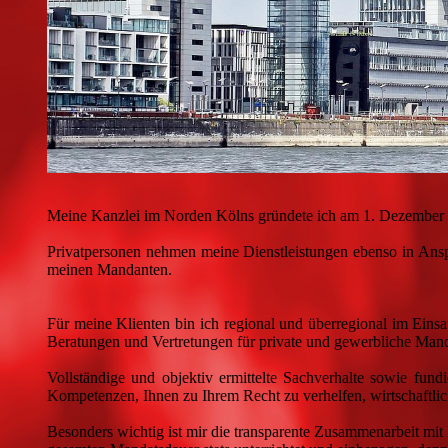
Meine Kanzlei im Norden Kölns gründete ich am 1. Dezember
Privatpersonen nehmen meine Dienstleistungen ebenso in Ans
meinen Mandanten.
Für meine Klienten bin ich regional und überregional im Einsat
Beratungen und Vertretungen für private und gewerbliche Mand
Vollständige und objektiv ermittelte Sachverhalte sowie fund
Kompetenzen, Ihnen zu Ihrem Recht zu verhelfen, wirtschaftli
Besonders wichtig ist mir die transparente Zusammenarbeit mit