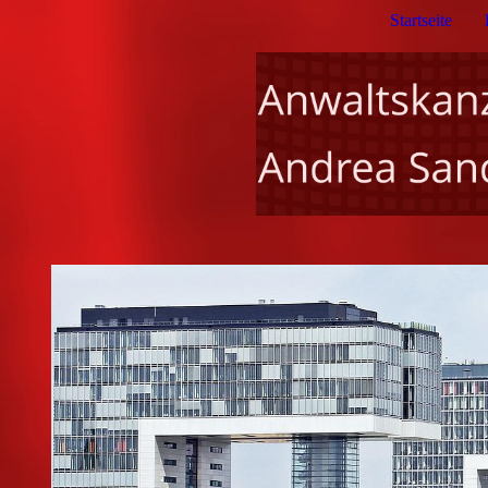
Startseite