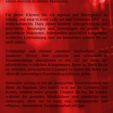
zählen ebenfalls zu meinen Mandanten.
Für meine Klienten bin ich regional und überregional im
Einsatz, und zwar in erster Linie auf dem Gebiet des Zivil- und
Wirtschaftsrechts. Dazu zählen fundierte außergerichtliche und
gerichtliche Beratungen und Vertretungen für private und
gewerbliche Mandanten. Insbesondere hinsichtlich kompetenter
rechtlicher Unterstützung rund um Immobilien können Sie auf
mich zählen.
Vollständige und objektiv ermittelte Sachverhalte sowie
fundiertes Wissen über praktische und wirtschaftliche
Zusammenhänge ermöglichen es mir, auf der Basis der
erforderlichen rechtlichen Kompetenzen, Ihnen zu Ihrem Recht
zu verhelfen, wirtschaftliche Lösungen zu finden und Ihnen vor
allem die notwendigen Entscheidungshilfen zu geben.
Besonders wichtig ist mir die transparente Zusammenarbeit mit
Ihnen als Mandant. Dies betrifft nicht nur die Gebühren und
Kosten, sondern meine gesamte Tätigkeit für Sie. Sie werden
während der gesamten Mandatsdauer stets unterrichtet und
einbezogen, denn nur so kann eine vertrauensvolle und
effektive, zielorientierte Zusammenarbeit erfolgen.