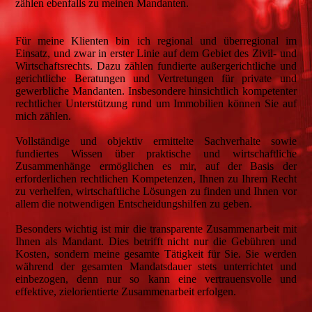
zählen ebenfalls zu meinen Mandanten.
Für meine Klienten bin ich regional und überregional im
Einsatz, und zwar in erster Linie auf dem Gebiet des Zivil- und
Wirtschaftsrechts. Dazu zählen fundierte außergerichtliche und
gerichtliche Beratungen und Vertretungen für private und
gewerbliche Mandanten. Insbesondere hinsichtlich kompetenter
rechtlicher Unterstützung rund um Immobilien können Sie auf
mich zählen.
Vollständige und objektiv ermittelte Sachverhalte sowie
fundiertes Wissen über praktische und wirtschaftliche
Zusammenhänge ermöglichen es mir, auf der Basis der
erforderlichen rechtlichen Kompetenzen, Ihnen zu Ihrem Recht
zu verhelfen, wirtschaftliche Lösungen zu finden und Ihnen vor
allem die notwendigen Entscheidungshilfen zu geben.
Besonders wichtig ist mir die transparente Zusammenarbeit mit
Ihnen als Mandant. Dies betrifft nicht nur die Gebühren und
Kosten, sondern meine gesamte Tätigkeit für Sie. Sie werden
während der gesamten Mandatsdauer stets unterrichtet und
einbezogen, denn nur so kann eine vertrauensvolle und
effektive, zielorientierte Zusammenarbeit erfolgen.