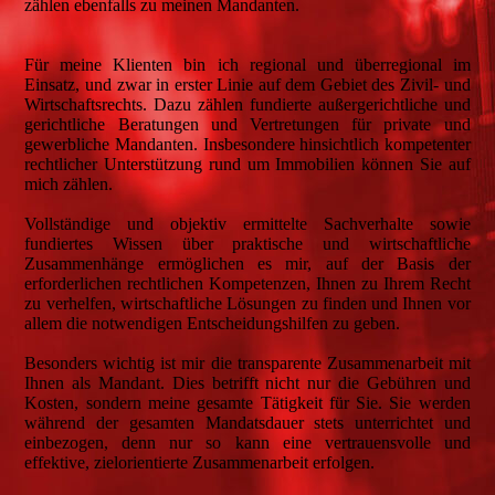
zählen ebenfalls zu meinen Mandanten.
Für meine Klienten bin ich regional und überregional im
Einsatz, und zwar in erster Linie auf dem Gebiet des Zivil- und
Wirtschaftsrechts. Dazu zählen fundierte außergerichtliche und
gerichtliche Beratungen und Vertretungen für private und
gewerbliche Mandanten. Insbesondere hinsichtlich kompetenter
rechtlicher Unterstützung rund um Immobilien können Sie auf
mich zählen.
Vollständige und objektiv ermittelte Sachverhalte sowie
fundiertes Wissen über praktische und wirtschaftliche
Zusammenhänge ermöglichen es mir, auf der Basis der
erforderlichen rechtlichen Kompetenzen, Ihnen zu Ihrem Recht
zu verhelfen, wirtschaftliche Lösungen zu finden und Ihnen vor
allem die notwendigen Entscheidungshilfen zu geben.
Besonders wichtig ist mir die transparente Zusammenarbeit mit
Ihnen als Mandant. Dies betrifft nicht nur die Gebühren und
Kosten, sondern meine gesamte Tätigkeit für Sie. Sie werden
während der gesamten Mandatsdauer stets unterrichtet und
einbezogen, denn nur so kann eine vertrauensvolle und
effektive, zielorientierte Zusammenarbeit erfolgen.