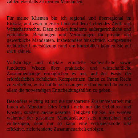
zählen ebenfalls zu meinen Mandanten.
Für meine Klienten bin ich regional und überregional im
Einsatz, und zwar in erster Linie auf dem Gebiet des Zivil- und
Wirtschaftsrechts. Dazu zählen fundierte außergerichtliche und
gerichtliche Beratungen und Vertretungen für private und
gewerbliche Mandanten. Insbesondere hinsichtlich kompetenter
rechtlicher Unterstützung rund um Immobilien können Sie auf
mich zählen.
Vollständige und objektiv ermittelte Sachverhalte sowie
fundiertes Wissen über praktische und wirtschaftliche
Zusammenhänge ermöglichen es mir, auf der Basis der
erforderlichen rechtlichen Kompetenzen, Ihnen zu Ihrem Recht
zu verhelfen, wirtschaftliche Lösungen zu finden und Ihnen vor
allem die notwendigen Entscheidungshilfen zu geben.
Besonders wichtig ist mir die transparente Zusammenarbeit mit
Ihnen als Mandant. Dies betrifft nicht nur die Gebühren und
Kosten, sondern meine gesamte Tätigkeit für Sie. Sie werden
während der gesamten Mandatsdauer stets unterrichtet und
einbezogen, denn nur so kann eine vertrauensvolle und
effektive, zielorientierte Zusammenarbeit erfolgen.