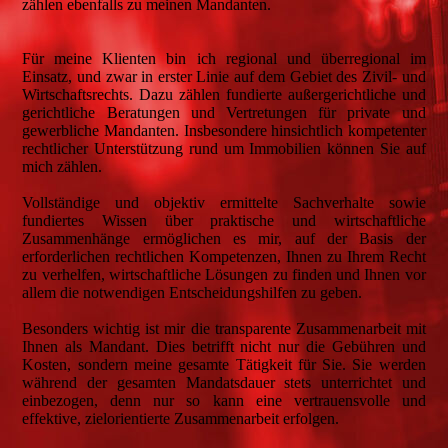
zählen ebenfalls zu meinen Mandanten.
Für meine Klienten bin ich regional und überregional im
Einsatz, und zwar in erster Linie auf dem Gebiet des Zivil- und
Wirtschaftsrechts. Dazu zählen fundierte außergerichtliche und
gerichtliche Beratungen und Vertretungen für private und
gewerbliche Mandanten. Insbesondere hinsichtlich kompetenter
rechtlicher Unterstützung rund um Immobilien können Sie auf
mich zählen.
Vollständige und objektiv ermittelte Sachverhalte sowie
fundiertes Wissen über praktische und wirtschaftliche
Zusammenhänge ermöglichen es mir, auf der Basis der
erforderlichen rechtlichen Kompetenzen, Ihnen zu Ihrem Recht
zu verhelfen, wirtschaftliche Lösungen zu finden und Ihnen vor
allem die notwendigen Entscheidungshilfen zu geben.
Besonders wichtig ist mir die transparente Zusammenarbeit mit
Ihnen als Mandant. Dies betrifft nicht nur die Gebühren und
Kosten, sondern meine gesamte Tätigkeit für Sie. Sie werden
während der gesamten Mandatsdauer stets unterrichtet und
einbezogen, denn nur so kann eine vertrauensvolle und
effektive, zielorientierte Zusammenarbeit erfolgen.