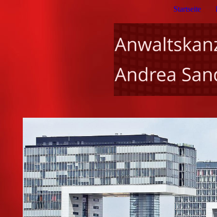
Startseite