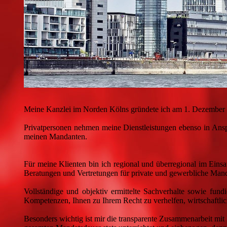
Meine Kanzlei im Norden Kölns gründete ich am 1. Dezember
Privatpersonen nehmen meine Dienstleistungen ebenso in Ans
meinen Mandanten.
Für meine Klienten bin ich regional und überregional im Einsat
Beratungen und Vertretungen für private und gewerbliche Mand
Vollständige und objektiv ermittelte Sachverhalte sowie fund
Kompetenzen, Ihnen zu Ihrem Recht zu verhelfen, wirtschaftli
Besonders wichtig ist mir die transparente Zusammenarbeit mit