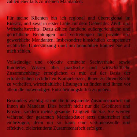
zählen ebenfalls zu meinen Mandanten.
Für meine Klienten bin ich regional und überregional im
Einsatz, und zwar in erster Linie auf dem Gebiet des Zivil- und
Wirtschaftsrechts. Dazu zählen fundierte außergerichtliche und
gerichtliche Beratungen und Vertretungen für private und
gewerbliche Mandanten. Insbesondere hinsichtlich kompetenter
rechtlicher Unterstützung rund um Immobilien können Sie auf
mich zählen.
Vollständige und objektiv ermittelte Sachverhalte sowie
fundiertes Wissen über praktische und wirtschaftliche
Zusammenhänge ermöglichen es mir, auf der Basis der
erforderlichen rechtlichen Kompetenzen, Ihnen zu Ihrem Recht
zu verhelfen, wirtschaftliche Lösungen zu finden und Ihnen vor
allem die notwendigen Entscheidungshilfen zu geben.
Besonders wichtig ist mir die transparente Zusammenarbeit mit
Ihnen als Mandant. Dies betrifft nicht nur die Gebühren und
Kosten, sondern meine gesamte Tätigkeit für Sie. Sie werden
während der gesamten Mandatsdauer stets unterrichtet und
einbezogen, denn nur so kann eine vertrauensvolle und
effektive, zielorientierte Zusammenarbeit erfolgen.