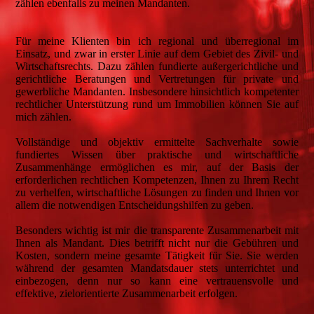
zählen ebenfalls zu meinen Mandanten.
Für meine Klienten bin ich regional und überregional im
Einsatz, und zwar in erster Linie auf dem Gebiet des Zivil- und
Wirtschaftsrechts. Dazu zählen fundierte außergerichtliche und
gerichtliche Beratungen und Vertretungen für private und
gewerbliche Mandanten. Insbesondere hinsichtlich kompetenter
rechtlicher Unterstützung rund um Immobilien können Sie auf
mich zählen.
Vollständige und objektiv ermittelte Sachverhalte sowie
fundiertes Wissen über praktische und wirtschaftliche
Zusammenhänge ermöglichen es mir, auf der Basis der
erforderlichen rechtlichen Kompetenzen, Ihnen zu Ihrem Recht
zu verhelfen, wirtschaftliche Lösungen zu finden und Ihnen vor
allem die notwendigen Entscheidungshilfen zu geben.
Besonders wichtig ist mir die transparente Zusammenarbeit mit
Ihnen als Mandant. Dies betrifft nicht nur die Gebühren und
Kosten, sondern meine gesamte Tätigkeit für Sie. Sie werden
während der gesamten Mandatsdauer stets unterrichtet und
einbezogen, denn nur so kann eine vertrauensvolle und
effektive, zielorientierte Zusammenarbeit erfolgen.