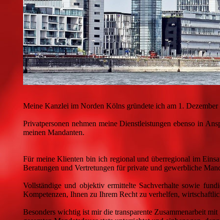
Meine Kanzlei im Norden Kölns gründete ich am 1. Dezember
Privatpersonen nehmen meine Dienstleistungen ebenso in Ans
meinen Mandanten.
Für meine Klienten bin ich regional und überregional im Einsat
Beratungen und Vertretungen für private und gewerbliche Mand
Vollständige und objektiv ermittelte Sachverhalte sowie fund
Kompetenzen, Ihnen zu Ihrem Recht zu verhelfen, wirtschaftli
Besonders wichtig ist mir die transparente Zusammenarbeit mit