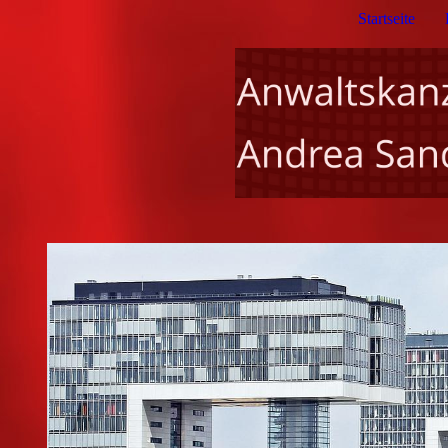
Startseite