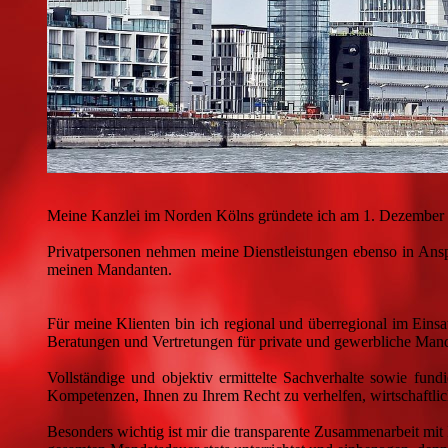
Meine Kanzlei im Norden Kölns gründete ich am 1. Dezember
Privatpersonen nehmen meine Dienstleistungen ebenso in Ans
meinen Mandanten.
Für meine Klienten bin ich regional und überregional im Einsat
Beratungen und Vertretungen für private und gewerbliche Mand
Vollständige und objektiv ermittelte Sachverhalte sowie fund
Kompetenzen, Ihnen zu Ihrem Recht zu verhelfen, wirtschaftli
Besonders wichtig ist mir die transparente Zusammenarbeit mit