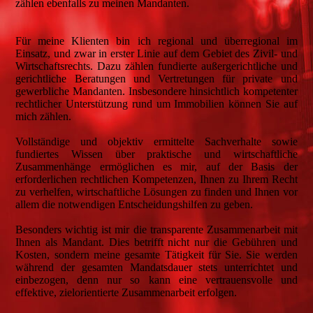
zählen ebenfalls zu meinen Mandanten.
Für meine Klienten bin ich regional und überregional im
Einsatz, und zwar in erster Linie auf dem Gebiet des Zivil- und
Wirtschaftsrechts. Dazu zählen fundierte außergerichtliche und
gerichtliche Beratungen und Vertretungen für private und
gewerbliche Mandanten. Insbesondere hinsichtlich kompetenter
rechtlicher Unterstützung rund um Immobilien können Sie auf
mich zählen.
Vollständige und objektiv ermittelte Sachverhalte sowie
fundiertes Wissen über praktische und wirtschaftliche
Zusammenhänge ermöglichen es mir, auf der Basis der
erforderlichen rechtlichen Kompetenzen, Ihnen zu Ihrem Recht
zu verhelfen, wirtschaftliche Lösungen zu finden und Ihnen vor
allem die notwendigen Entscheidungshilfen zu geben.
Besonders wichtig ist mir die transparente Zusammenarbeit mit
Ihnen als Mandant. Dies betrifft nicht nur die Gebühren und
Kosten, sondern meine gesamte Tätigkeit für Sie. Sie werden
während der gesamten Mandatsdauer stets unterrichtet und
einbezogen, denn nur so kann eine vertrauensvolle und
effektive, zielorientierte Zusammenarbeit erfolgen.