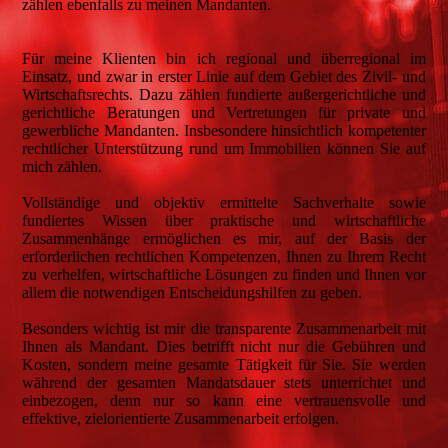
zählen ebenfalls zu meinen Mandanten.
Für meine Klienten bin ich regional und überregional im
Einsatz, und zwar in erster Linie auf dem Gebiet des Zivil- und
Wirtschaftsrechts. Dazu zählen fundierte außergerichtliche und
gerichtliche Beratungen und Vertretungen für private und
gewerbliche Mandanten. Insbesondere hinsichtlich kompetenter
rechtlicher Unterstützung rund um Immobilien können Sie auf
mich zählen.
Vollständige und objektiv ermittelte Sachverhalte sowie
fundiertes Wissen über praktische und wirtschaftliche
Zusammenhänge ermöglichen es mir, auf der Basis der
erforderlichen rechtlichen Kompetenzen, Ihnen zu Ihrem Recht
zu verhelfen, wirtschaftliche Lösungen zu finden und Ihnen vor
allem die notwendigen Entscheidungshilfen zu geben.
Besonders wichtig ist mir die transparente Zusammenarbeit mit
Ihnen als Mandant. Dies betrifft nicht nur die Gebühren und
Kosten, sondern meine gesamte Tätigkeit für Sie. Sie werden
während der gesamten Mandatsdauer stets unterrichtet und
einbezogen, denn nur so kann eine vertrauensvolle und
effektive, zielorientierte Zusammenarbeit erfolgen.