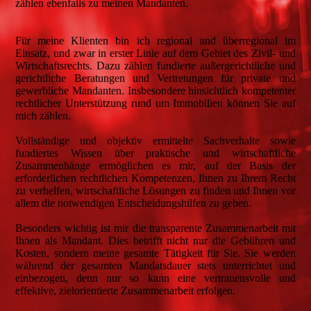
zählen ebenfalls zu meinen Mandanten.
Für meine Klienten bin ich regional und überregional im
Einsatz, und zwar in erster Linie auf dem Gebiet des Zivil- und
Wirtschaftsrechts. Dazu zählen fundierte außergerichtliche und
gerichtliche Beratungen und Vertretungen für private und
gewerbliche Mandanten. Insbesondere hinsichtlich kompetenter
rechtlicher Unterstützung rund um Immobilien können Sie auf
mich zählen.
Vollständige und objektiv ermittelte Sachverhalte sowie
fundiertes Wissen über praktische und wirtschaftliche
Zusammenhänge ermöglichen es mir, auf der Basis der
erforderlichen rechtlichen Kompetenzen, Ihnen zu Ihrem Recht
zu verhelfen, wirtschaftliche Lösungen zu finden und Ihnen vor
allem die notwendigen Entscheidungshilfen zu geben.
Besonders wichtig ist mir die transparente Zusammenarbeit mit
Ihnen als Mandant. Dies betrifft nicht nur die Gebühren und
Kosten, sondern meine gesamte Tätigkeit für Sie. Sie werden
während der gesamten Mandatsdauer stets unterrichtet und
einbezogen, denn nur so kann eine vertrauensvolle und
effektive, zielorientierte Zusammenarbeit erfolgen.