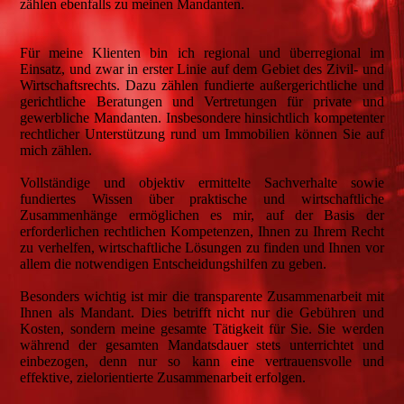
zählen ebenfalls zu meinen Mandanten.
Für meine Klienten bin ich regional und überregional im
Einsatz, und zwar in erster Linie auf dem Gebiet des Zivil- und
Wirtschaftsrechts. Dazu zählen fundierte außergerichtliche und
gerichtliche Beratungen und Vertretungen für private und
gewerbliche Mandanten. Insbesondere hinsichtlich kompetenter
rechtlicher Unterstützung rund um Immobilien können Sie auf
mich zählen.
Vollständige und objektiv ermittelte Sachverhalte sowie
fundiertes Wissen über praktische und wirtschaftliche
Zusammenhänge ermöglichen es mir, auf der Basis der
erforderlichen rechtlichen Kompetenzen, Ihnen zu Ihrem Recht
zu verhelfen, wirtschaftliche Lösungen zu finden und Ihnen vor
allem die notwendigen Entscheidungshilfen zu geben.
Besonders wichtig ist mir die transparente Zusammenarbeit mit
Ihnen als Mandant. Dies betrifft nicht nur die Gebühren und
Kosten, sondern meine gesamte Tätigkeit für Sie. Sie werden
während der gesamten Mandatsdauer stets unterrichtet und
einbezogen, denn nur so kann eine vertrauensvolle und
effektive, zielorientierte Zusammenarbeit erfolgen.