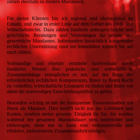
zählen ebenfalls zu meinen Mandanten.
Für meine Klienten bin ich regional und überregional im
Einsatz, und zwar in erster Linie auf dem Gebiet des Zivil- und
Wirtschaftsrechts. Dazu zählen fundierte außergerichtliche und
gerichtliche Beratungen und Vertretungen für private und
gewerbliche Mandanten. Insbesondere hinsichtlich kompetenter
rechtlicher Unterstützung rund um Immobilien können Sie auf
mich zählen.
Vollständige und objektiv ermittelte Sachverhalte sowie
fundiertes Wissen über praktische und wirtschaftliche
Zusammenhänge ermöglichen es mir, auf der Basis der
erforderlichen rechtlichen Kompetenzen, Ihnen zu Ihrem Recht
zu verhelfen, wirtschaftliche Lösungen zu finden und Ihnen vor
allem die notwendigen Entscheidungshilfen zu geben.
Besonders wichtig ist mir die transparente Zusammenarbeit mit
Ihnen als Mandant. Dies betrifft nicht nur die Gebühren und
Kosten, sondern meine gesamte Tätigkeit für Sie. Sie werden
während der gesamten Mandatsdauer stets unterrichtet und
einbezogen, denn nur so kann eine vertrauensvolle und
effektive, zielorientierte Zusammenarbeit erfolgen.