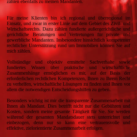
zählen ebenfalls zu meinen Mandanten.
Für meine Klienten bin ich regional und überregional im
Einsatz, und zwar in erster Linie auf dem Gebiet des Zivil- und
Wirtschaftsrechts. Dazu zählen fundierte außergerichtliche und
gerichtliche Beratungen und Vertretungen für private und
gewerbliche Mandanten. Insbesondere hinsichtlich kompetenter
rechtlicher Unterstützung rund um Immobilien können Sie auf
mich zählen.
Vollständige und objektiv ermittelte Sachverhalte sowie
fundiertes Wissen über praktische und wirtschaftliche
Zusammenhänge ermöglichen es mir, auf der Basis der
erforderlichen rechtlichen Kompetenzen, Ihnen zu Ihrem Recht
zu verhelfen, wirtschaftliche Lösungen zu finden und Ihnen vor
allem die notwendigen Entscheidungshilfen zu geben.
Besonders wichtig ist mir die transparente Zusammenarbeit mit
Ihnen als Mandant. Dies betrifft nicht nur die Gebühren und
Kosten, sondern meine gesamte Tätigkeit für Sie. Sie werden
während der gesamten Mandatsdauer stets unterrichtet und
einbezogen, denn nur so kann eine vertrauensvolle und
effektive, zielorientierte Zusammenarbeit erfolgen.