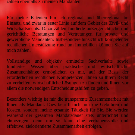
zählen ebenfalls zu meinen Mandanten.
Für meine Klienten bin ich regional und überregional im
Einsatz, und zwar in erster Linie auf dem Gebiet des Zivil- und
Wirtschaftsrechts. Dazu zählen fundierte außergerichtliche und
gerichtliche Beratungen und Vertretungen für private und
gewerbliche Mandanten. Insbesondere hinsichtlich kompetenter
rechtlicher Unterstützung rund um Immobilien können Sie auf
mich zählen.
Vollständige und objektiv ermittelte Sachverhalte sowie
fundiertes Wissen über praktische und wirtschaftliche
Zusammenhänge ermöglichen es mir, auf der Basis der
erforderlichen rechtlichen Kompetenzen, Ihnen zu Ihrem Recht
zu verhelfen, wirtschaftliche Lösungen zu finden und Ihnen vor
allem die notwendigen Entscheidungshilfen zu geben.
Besonders wichtig ist mir die transparente Zusammenarbeit mit
Ihnen als Mandant. Dies betrifft nicht nur die Gebühren und
Kosten, sondern meine gesamte Tätigkeit für Sie. Sie werden
während der gesamten Mandatsdauer stets unterrichtet und
einbezogen, denn nur so kann eine vertrauensvolle und
effektive, zielorientierte Zusammenarbeit erfolgen.