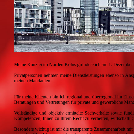
Meine Kanzlei im Norden Kölns gründete ich am 1. Dezember
Privatpersonen nehmen meine Dienstleistungen ebenso in Ans
meinen Mandanten.
Für meine Klienten bin ich regional und überregional im Einsat
Beratungen und Vertretungen für private und gewerbliche Mand
Vollständige und objektiv ermittelte Sachverhalte sowie fund
Kompetenzen, Ihnen zu Ihrem Recht zu verhelfen, wirtschaftli
Besonders wichtig ist mir die transparente Zusammenarbeit mit