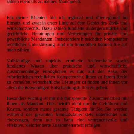
zählen ebenfalls zu meinen Mandanten.
Für meine Klienten bin ich regional und überregional im
Einsatz, und zwar in erster Linie auf dem Gebiet des Zivil- und
Wirtschaftsrechts. Dazu zählen fundierte außergerichtliche und
gerichtliche Beratungen und Vertretungen für private und
gewerbliche Mandanten. Insbesondere hinsichtlich kompetenter
rechtlicher Unterstützung rund um Immobilien können Sie auf
mich zählen.
Vollständige und objektiv ermittelte Sachverhalte sowie
fundiertes Wissen über praktische und wirtschaftliche
Zusammenhänge ermöglichen es mir, auf der Basis der
erforderlichen rechtlichen Kompetenzen, Ihnen zu Ihrem Recht
zu verhelfen, wirtschaftliche Lösungen zu finden und Ihnen vor
allem die notwendigen Entscheidungshilfen zu geben.
Besonders wichtig ist mir die transparente Zusammenarbeit mit
Ihnen als Mandant. Dies betrifft nicht nur die Gebühren und
Kosten, sondern meine gesamte Tätigkeit für Sie. Sie werden
während der gesamten Mandatsdauer stets unterrichtet und
einbezogen, denn nur so kann eine vertrauensvolle und
effektive, zielorientierte Zusammenarbeit erfolgen.