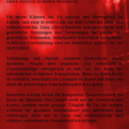
zählen ebenfalls zu meinen Mandanten.
Für meine Klienten bin ich regional und überregional im
Einsatz, und zwar in erster Linie auf dem Gebiet des Zivil- und
Wirtschaftsrechts. Dazu zählen fundierte außergerichtliche und
gerichtliche Beratungen und Vertretungen für private und
gewerbliche Mandanten. Insbesondere hinsichtlich kompetenter
rechtlicher Unterstützung rund um Immobilien können Sie auf
mich zählen.
Vollständige und objektiv ermittelte Sachverhalte sowie
fundiertes Wissen über praktische und wirtschaftliche
Zusammenhänge ermöglichen es mir, auf der Basis der
erforderlichen rechtlichen Kompetenzen, Ihnen zu Ihrem Recht
zu verhelfen, wirtschaftliche Lösungen zu finden und Ihnen vor
allem die notwendigen Entscheidungshilfen zu geben.
Besonders wichtig ist mir die transparente Zusammenarbeit mit
Ihnen als Mandant. Dies betrifft nicht nur die Gebühren und
Kosten, sondern meine gesamte Tätigkeit für Sie. Sie werden
während der gesamten Mandatsdauer stets unterrichtet und
einbezogen, denn nur so kann eine vertrauensvolle und
effektive, zielorientierte Zusammenarbeit erfolgen.