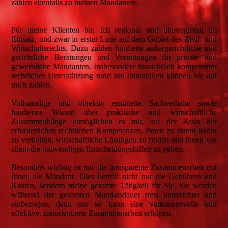
zählen ebenfalls zu meinen Mandanten.
Für meine Klienten bin ich regional und überregional im
Einsatz, und zwar in erster Linie auf dem Gebiet des Zivil- und
Wirtschaftsrechts. Dazu zählen fundierte außergerichtliche und
gerichtliche Beratungen und Vertretungen für private und
gewerbliche Mandanten. Insbesondere hinsichtlich kompetenter
rechtlicher Unterstützung rund um Immobilien können Sie auf
mich zählen.
Vollständige und objektiv ermittelte Sachverhalte sowie
fundiertes Wissen über praktische und wirtschaftliche
Zusammenhänge ermöglichen es mir, auf der Basis der
erforderlichen rechtlichen Kompetenzen, Ihnen zu Ihrem Recht
zu verhelfen, wirtschaftliche Lösungen zu finden und Ihnen vor
allem die notwendigen Entscheidungshilfen zu geben.
Besonders wichtig ist mir die transparente Zusammenarbeit mit
Ihnen als Mandant. Dies betrifft nicht nur die Gebühren und
Kosten, sondern meine gesamte Tätigkeit für Sie. Sie werden
während der gesamten Mandatsdauer stets unterrichtet und
einbezogen, denn nur so kann eine vertrauensvolle und
effektive, zielorientierte Zusammenarbeit erfolgen.