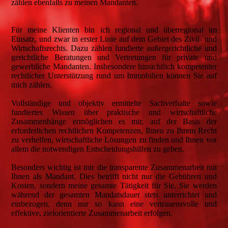
zählen ebenfalls zu meinen Mandanten.
Für meine Klienten bin ich regional und überregional im
Einsatz, und zwar in erster Linie auf dem Gebiet des Zivil- und
Wirtschaftsrechts. Dazu zählen fundierte außergerichtliche und
gerichtliche Beratungen und Vertretungen für private und
gewerbliche Mandanten. Insbesondere hinsichtlich kompetenter
rechtlicher Unterstützung rund um Immobilien können Sie auf
mich zählen.
Vollständige und objektiv ermittelte Sachverhalte sowie
fundiertes Wissen über praktische und wirtschaftliche
Zusammenhänge ermöglichen es mir, auf der Basis der
erforderlichen rechtlichen Kompetenzen, Ihnen zu Ihrem Recht
zu verhelfen, wirtschaftliche Lösungen zu finden und Ihnen vor
allem die notwendigen Entscheidungshilfen zu geben.
Besonders wichtig ist mir die transparente Zusammenarbeit mit
Ihnen als Mandant. Dies betrifft nicht nur die Gebühren und
Kosten, sondern meine gesamte Tätigkeit für Sie. Sie werden
während der gesamten Mandatsdauer stets unterrichtet und
einbezogen, denn nur so kann eine vertrauensvolle und
effektive, zielorientierte Zusammenarbeit erfolgen.