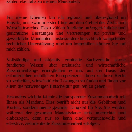
zählen ebenfalls zu meinen Mandanten.
Für meine Klienten bin ich regional und überregional im
Einsatz, und zwar in erster Linie auf dem Gebiet des Zivil- und
Wirtschaftsrechts. Dazu zählen fundierte außergerichtliche und
gerichtliche Beratungen und Vertretungen für private und
gewerbliche Mandanten. Insbesondere hinsichtlich kompetenter
rechtlicher Unterstützung rund um Immobilien können Sie auf
mich zählen.
Vollständige und objektiv ermittelte Sachverhalte sowie
fundiertes Wissen über praktische und wirtschaftliche
Zusammenhänge ermöglichen es mir, auf der Basis der
erforderlichen rechtlichen Kompetenzen, Ihnen zu Ihrem Recht
zu verhelfen, wirtschaftliche Lösungen zu finden und Ihnen vor
allem die notwendigen Entscheidungshilfen zu geben.
Besonders wichtig ist mir die transparente Zusammenarbeit mit
Ihnen als Mandant. Dies betrifft nicht nur die Gebühren und
Kosten, sondern meine gesamte Tätigkeit für Sie. Sie werden
während der gesamten Mandatsdauer stets unterrichtet und
einbezogen, denn nur so kann eine vertrauensvolle und
effektive, zielorientierte Zusammenarbeit erfolgen.