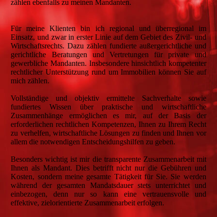
zählen ebenfalls zu meinen Mandanten.
Für meine Klienten bin ich regional und überregional im
Einsatz, und zwar in erster Linie auf dem Gebiet des Zivil- und
Wirtschaftsrechts. Dazu zählen fundierte außergerichtliche und
gerichtliche Beratungen und Vertretungen für private und
gewerbliche Mandanten. Insbesondere hinsichtlich kompetenter
rechtlicher Unterstützung rund um Immobilien können Sie auf
mich zählen.
Vollständige und objektiv ermittelte Sachverhalte sowie
fundiertes Wissen über praktische und wirtschaftliche
Zusammenhänge ermöglichen es mir, auf der Basis der
erforderlichen rechtlichen Kompetenzen, Ihnen zu Ihrem Recht
zu verhelfen, wirtschaftliche Lösungen zu finden und Ihnen vor
allem die notwendigen Entscheidungshilfen zu geben.
Besonders wichtig ist mir die transparente Zusammenarbeit mit
Ihnen als Mandant. Dies betrifft nicht nur die Gebühren und
Kosten, sondern meine gesamte Tätigkeit für Sie. Sie werden
während der gesamten Mandatsdauer stets unterrichtet und
einbezogen, denn nur so kann eine vertrauensvolle und
effektive, zielorientierte Zusammenarbeit erfolgen.