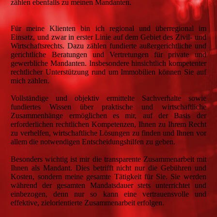
zählen ebenfalls zu meinen Mandanten.
Für meine Klienten bin ich regional und überregional im
Einsatz, und zwar in erster Linie auf dem Gebiet des Zivil- und
Wirtschaftsrechts. Dazu zählen fundierte außergerichtliche und
gerichtliche Beratungen und Vertretungen für private und
gewerbliche Mandanten. Insbesondere hinsichtlich kompetenter
rechtlicher Unterstützung rund um Immobilien können Sie auf
mich zählen.
Vollständige und objektiv ermittelte Sachverhalte sowie
fundiertes Wissen über praktische und wirtschaftliche
Zusammenhänge ermöglichen es mir, auf der Basis der
erforderlichen rechtlichen Kompetenzen, Ihnen zu Ihrem Recht
zu verhelfen, wirtschaftliche Lösungen zu finden und Ihnen vor
allem die notwendigen Entscheidungshilfen zu geben.
Besonders wichtig ist mir die transparente Zusammenarbeit mit
Ihnen als Mandant. Dies betrifft nicht nur die Gebühren und
Kosten, sondern meine gesamte Tätigkeit für Sie. Sie werden
während der gesamten Mandatsdauer stets unterrichtet und
einbezogen, denn nur so kann eine vertrauensvolle und
effektive, zielorientierte Zusammenarbeit erfolgen.