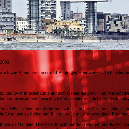
 2003.
pruch wie Bauunternehmer und Bauträger, Handwerker, Architekten un
z, und zwar in erster Linie auf dem Gebiet des Zivil- und Wirtschaftsr
anten. Insbesondere hinsichtlich kompetenter rechtlicher Unterstützu
iertes Wissen über praktische und wirtschaftliche Zusammenhänge erm
che Lösungen zu finden und Ihnen vor allem die notwendigen Entschei
 Ihnen als Mandant. Dies betrifft nicht nur die Gebühren und Kosten, s