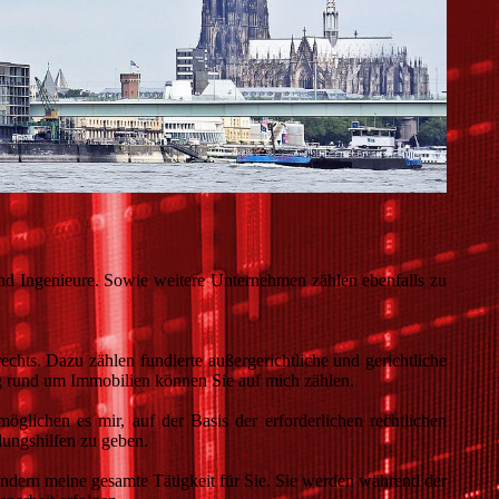
d Ingenieure. Sowie weitere Unternehmen zählen ebenfalls zu
echts. Dazu zählen fundierte außergerichtliche und gerichtliche
ng rund um Immobilien können Sie auf mich zählen.
öglichen es mir, auf der Basis der erforderlichen rechtlichen
dungshilfen zu geben.
ondern meine gesamte Tätigkeit für Sie. Sie werden während der