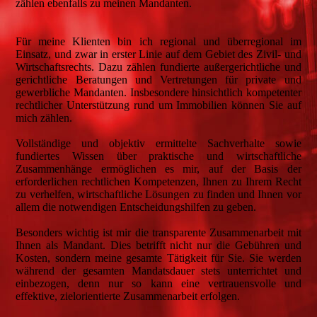
zählen ebenfalls zu meinen Mandanten.
Für meine Klienten bin ich regional und überregional im
Einsatz, und zwar in erster Linie auf dem Gebiet des Zivil- und
Wirtschaftsrechts. Dazu zählen fundierte außergerichtliche und
gerichtliche Beratungen und Vertretungen für private und
gewerbliche Mandanten. Insbesondere hinsichtlich kompetenter
rechtlicher Unterstützung rund um Immobilien können Sie auf
mich zählen.
Vollständige und objektiv ermittelte Sachverhalte sowie
fundiertes Wissen über praktische und wirtschaftliche
Zusammenhänge ermöglichen es mir, auf der Basis der
erforderlichen rechtlichen Kompetenzen, Ihnen zu Ihrem Recht
zu verhelfen, wirtschaftliche Lösungen zu finden und Ihnen vor
allem die notwendigen Entscheidungshilfen zu geben.
Besonders wichtig ist mir die transparente Zusammenarbeit mit
Ihnen als Mandant. Dies betrifft nicht nur die Gebühren und
Kosten, sondern meine gesamte Tätigkeit für Sie. Sie werden
während der gesamten Mandatsdauer stets unterrichtet und
einbezogen, denn nur so kann eine vertrauensvolle und
effektive, zielorientierte Zusammenarbeit erfolgen.