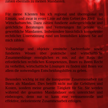
zählen ebenfalls zu meinen Mandanten.
Für meine Klienten bin ich regional und überregional im
Einsatz, und zwar in erster Linie auf dem Gebiet des Zivil- und
Wirtschaftsrechts. Dazu zählen fundierte außergerichtliche und
gerichtliche Beratungen und Vertretungen für private und
gewerbliche Mandanten. Insbesondere hinsichtlich kompetenter
rechtlicher Unterstützung rund um Immobilien können Sie auf
mich zählen.
Vollständige und objektiv ermittelte Sachverhalte sowie
fundiertes Wissen über praktische und wirtschaftliche
Zusammenhänge ermöglichen es mir, auf der Basis der
erforderlichen rechtlichen Kompetenzen, Ihnen zu Ihrem Recht
zu verhelfen, wirtschaftliche Lösungen zu finden und Ihnen vor
allem die notwendigen Entscheidungshilfen zu geben.
Besonders wichtig ist mir die transparente Zusammenarbeit mit
Ihnen als Mandant. Dies betrifft nicht nur die Gebühren und
Kosten, sondern meine gesamte Tätigkeit für Sie. Sie werden
während der gesamten Mandatsdauer stets unterrichtet und
einbezogen, denn nur so kann eine vertrauensvolle und
effektive, zielorientierte Zusammenarbeit erfolgen.