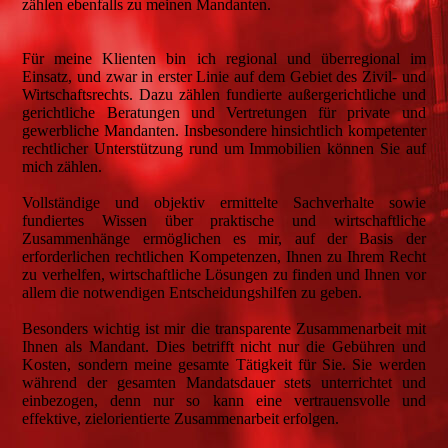
zählen ebenfalls zu meinen Mandanten.
Für meine Klienten bin ich regional und überregional im
Einsatz, und zwar in erster Linie auf dem Gebiet des Zivil- und
Wirtschaftsrechts. Dazu zählen fundierte außergerichtliche und
gerichtliche Beratungen und Vertretungen für private und
gewerbliche Mandanten. Insbesondere hinsichtlich kompetenter
rechtlicher Unterstützung rund um Immobilien können Sie auf
mich zählen.
Vollständige und objektiv ermittelte Sachverhalte sowie
fundiertes Wissen über praktische und wirtschaftliche
Zusammenhänge ermöglichen es mir, auf der Basis der
erforderlichen rechtlichen Kompetenzen, Ihnen zu Ihrem Recht
zu verhelfen, wirtschaftliche Lösungen zu finden und Ihnen vor
allem die notwendigen Entscheidungshilfen zu geben.
Besonders wichtig ist mir die transparente Zusammenarbeit mit
Ihnen als Mandant. Dies betrifft nicht nur die Gebühren und
Kosten, sondern meine gesamte Tätigkeit für Sie. Sie werden
während der gesamten Mandatsdauer stets unterrichtet und
einbezogen, denn nur so kann eine vertrauensvolle und
effektive, zielorientierte Zusammenarbeit erfolgen.