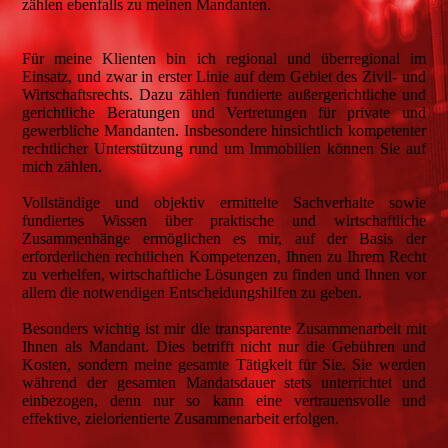
zählen ebenfalls zu meinen Mandanten.
Für meine Klienten bin ich regional und überregional im
Einsatz, und zwar in erster Linie auf dem Gebiet des Zivil- und
Wirtschaftsrechts. Dazu zählen fundierte außergerichtliche und
gerichtliche Beratungen und Vertretungen für private und
gewerbliche Mandanten. Insbesondere hinsichtlich kompetenter
rechtlicher Unterstützung rund um Immobilien können Sie auf
mich zählen.
Vollständige und objektiv ermittelte Sachverhalte sowie
fundiertes Wissen über praktische und wirtschaftliche
Zusammenhänge ermöglichen es mir, auf der Basis der
erforderlichen rechtlichen Kompetenzen, Ihnen zu Ihrem Recht
zu verhelfen, wirtschaftliche Lösungen zu finden und Ihnen vor
allem die notwendigen Entscheidungshilfen zu geben.
Besonders wichtig ist mir die transparente Zusammenarbeit mit
Ihnen als Mandant. Dies betrifft nicht nur die Gebühren und
Kosten, sondern meine gesamte Tätigkeit für Sie. Sie werden
während der gesamten Mandatsdauer stets unterrichtet und
einbezogen, denn nur so kann eine vertrauensvolle und
effektive, zielorientierte Zusammenarbeit erfolgen.