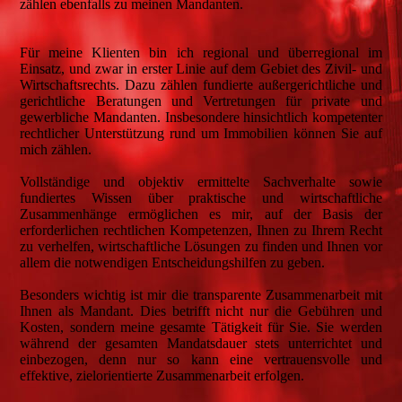
zählen ebenfalls zu meinen Mandanten.
Für meine Klienten bin ich regional und überregional im
Einsatz, und zwar in erster Linie auf dem Gebiet des Zivil- und
Wirtschaftsrechts. Dazu zählen fundierte außergerichtliche und
gerichtliche Beratungen und Vertretungen für private und
gewerbliche Mandanten. Insbesondere hinsichtlich kompetenter
rechtlicher Unterstützung rund um Immobilien können Sie auf
mich zählen.
Vollständige und objektiv ermittelte Sachverhalte sowie
fundiertes Wissen über praktische und wirtschaftliche
Zusammenhänge ermöglichen es mir, auf der Basis der
erforderlichen rechtlichen Kompetenzen, Ihnen zu Ihrem Recht
zu verhelfen, wirtschaftliche Lösungen zu finden und Ihnen vor
allem die notwendigen Entscheidungshilfen zu geben.
Besonders wichtig ist mir die transparente Zusammenarbeit mit
Ihnen als Mandant. Dies betrifft nicht nur die Gebühren und
Kosten, sondern meine gesamte Tätigkeit für Sie. Sie werden
während der gesamten Mandatsdauer stets unterrichtet und
einbezogen, denn nur so kann eine vertrauensvolle und
effektive, zielorientierte Zusammenarbeit erfolgen.