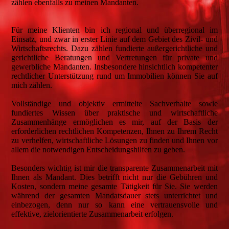
zählen ebenfalls zu meinen Mandanten.
Für meine Klienten bin ich regional und überregional im
Einsatz, und zwar in erster Linie auf dem Gebiet des Zivil- und
Wirtschaftsrechts. Dazu zählen fundierte außergerichtliche und
gerichtliche Beratungen und Vertretungen für private und
gewerbliche Mandanten. Insbesondere hinsichtlich kompetenter
rechtlicher Unterstützung rund um Immobilien können Sie auf
mich zählen.
Vollständige und objektiv ermittelte Sachverhalte sowie
fundiertes Wissen über praktische und wirtschaftliche
Zusammenhänge ermöglichen es mir, auf der Basis der
erforderlichen rechtlichen Kompetenzen, Ihnen zu Ihrem Recht
zu verhelfen, wirtschaftliche Lösungen zu finden und Ihnen vor
allem die notwendigen Entscheidungshilfen zu geben.
Besonders wichtig ist mir die transparente Zusammenarbeit mit
Ihnen als Mandant. Dies betrifft nicht nur die Gebühren und
Kosten, sondern meine gesamte Tätigkeit für Sie. Sie werden
während der gesamten Mandatsdauer stets unterrichtet und
einbezogen, denn nur so kann eine vertrauensvolle und
effektive, zielorientierte Zusammenarbeit erfolgen.