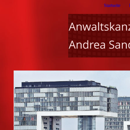
Startseite