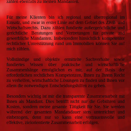
zählen ebenfalls zu meinen Mandanten.
Für meine Klienten bin ich regional und überregional im
Einsatz, und zwar in erster Linie auf dem Gebiet des Zivil- und
Wirtschaftsrechts. Dazu zählen fundierte außergerichtliche und
gerichtliche Beratungen und Vertretungen für private und
gewerbliche Mandanten. Insbesondere hinsichtlich kompetenter
rechtlicher Unterstützung rund um Immobilien können Sie auf
mich zählen.
Vollständige und objektiv ermittelte Sachverhalte sowie
fundiertes Wissen über praktische und wirtschaftliche
Zusammenhänge ermöglichen es mir, auf der Basis der
erforderlichen rechtlichen Kompetenzen, Ihnen zu Ihrem Recht
zu verhelfen, wirtschaftliche Lösungen zu finden und Ihnen vor
allem die notwendigen Entscheidungshilfen zu geben.
Besonders wichtig ist mir die transparente Zusammenarbeit mit
Ihnen als Mandant. Dies betrifft nicht nur die Gebühren und
Kosten, sondern meine gesamte Tätigkeit für Sie. Sie werden
während der gesamten Mandatsdauer stets unterrichtet und
einbezogen, denn nur so kann eine vertrauensvolle und
effektive, zielorientierte Zusammenarbeit erfolgen.